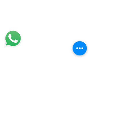
MCV FILM
Empresa sediada em Campinas que oferece
películas de proteção
Sustentabilidade:
Nossos produtos contribuem com a economia de
energia e são 100% sustentáveis.
Telefones:
(19) 4009.1700
/
3384-8883
(19) 98275-8110
(19) 98710-3195
Redes Sociais:
Formas de pagamento: