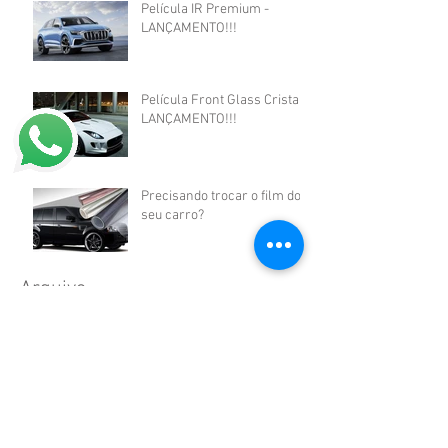
Película IR Premium -
LANÇAMENTO!!!
Película Front Glass Cristal -
LANÇAMENTO!!!
Precisando trocar o film do
seu carro?
Arquivo
junho de 2021
(1)
1 post
agosto de 2020
(1)
1 post
julho de 2019
(1)
1 post
abril de 2019
(1)
1 post
setembro de 2018
(1)
1 post