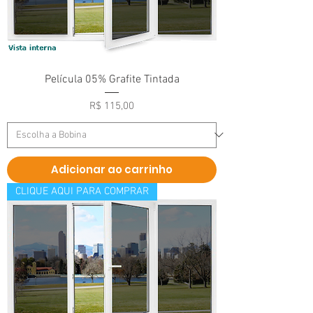
Película 05% Grafite Tintada
Preço
R$ 115,00
Adicionar ao carrinho
CLIQUE AQUI PARA COMPRAR