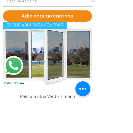
Adicionar ao carrinho
CLIQUE AQUI PARA COMPRAR
Película 35% Verde Tintada
Preço
R$ 115,00