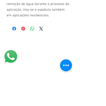
remoção de água durante o processo da
aplicação. Usa-se a espátula também
em aplicações residenciais.
MCV FILM
Empresa sediada em Campinas que oferece
películas de proteção
Sustentabilidade:
Nossos produtos contribuem com a economia de
energia e são 100% sustentáveis.
Telefones:
(19) 4009.1700
/
3384-8883
(19) 98275-8110
(19) 98710-3195