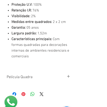
Proteção U.V:
100%
Retenção I.R:
76%
Visibilidade:
2%
Medidas entre quadrados:
2 x 2 cm
Garantia:
05 anos
Largura padrão:
1,52m
Características principais:
Com
formas quadradas para decorações
internas de ambientes residenciais e
comerciais
Película Quadra
Uso
Arquitetônico
A Película Decorativa da MCV Film é a linha
mais completa para decoração de ambientes
MCV FILM
no mercado.