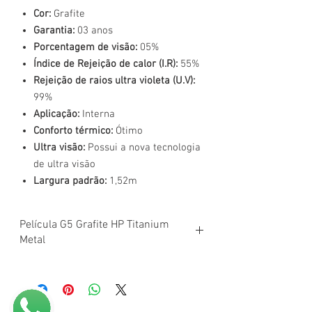
Cor:
Grafite
Garantia:
03 anos
Porcentagem de visão:
05%
Índice de Rejeição de calor (I.R):
55%
Rejeição de raios ultra violeta (U.V):
99%
Aplicação:
Interna
Conforto térmico:
Ótimo
Ultra visão:
Possui a nova tecnologia
de ultra visão
Largura padrão:
1,52m
Película G5 Grafite HP Titanium
Metal
Uso
Automotivo e Arquitetônico
A Película Semi Refletiva torna a parte
externa do prédio mais moderno e