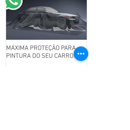
MÁXIMA PROTEÇÃO PARA
Película IR Pre
PINTURA DO SEU CARRO!
LANÇAMENTO!!
Posts Recentes
Empório do Filme