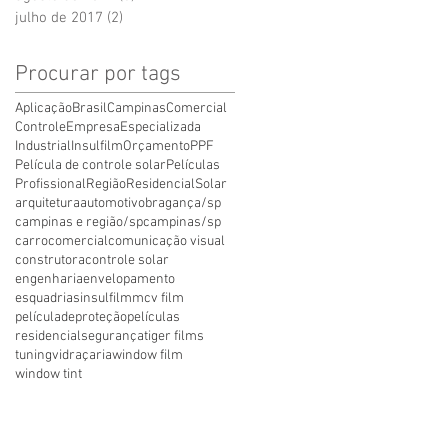
julho de 2017
(2)
2 posts
Procurar por tags
Aplicação
Brasil
Campinas
Comercial
Controle
Empresa
Especializada
Industrial
Insulfilm
Orçamento
PPF
Película de controle solar
Películas
Profissional
Região
Residencial
Solar
arquitetura
automotivo
bragança/sp
campinas e região/sp
campinas/sp
carro
comercial
comunicação visual
construtora
controle solar
engenharia
envelopamento
esquadrias
insulfilm
mcv film
películadeproteção
películas
residencial
segurança
tiger films
tuning
vidraçaria
window film
window tint