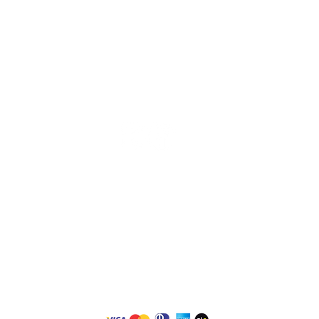
Telefones:
ustentabilidade
Redes
Sociais:
(19) 4009.1700 /
3384-8883
ossos produtos
(19) 98275-8110
ontribuem com a
(19) 98710-3195
conomia de
nergia e são 100%
ustentáveis.
Formas de
pagamento: